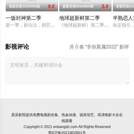
9.0
5.0
更新至第20260806期
更新至第20260806期
更新至第202
一饭封神第二季
地球超新鲜第二季
半熟恋人
新一季，新玩法，厨艺展示全新升级！厨神级的美味将持续上演
《地球超新鲜》第二季继续以快乐解压
命定指引
影视评论
共
0
条 “非你莫属2022” 影评
星辰影院
提供免费电视剧全集、热血动漫、搞笑综艺、高清电影大全在
线观看
Copyright © 2021 enbangdz.com All Rights Reserved
黑ICP备2021902801号