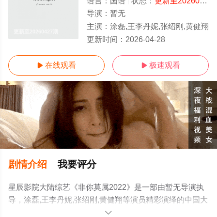
语言：
国语
状态：
更新至20260427期
导演：
暂无
主演：
涂磊,王李丹妮,张绍刚,黄健翔
更新至20260427期
更新时间：
2026-04-28
在线观看
极速观看


剧情介绍
我要评分
星辰影院大陆综艺《非你莫属2022》是一部由暂无导演执
导，涂磊,王李丹妮,张绍刚,黄健翔等演员精彩演绎的中国大
陆综艺，手机免费观看高清未删减完整版综艺节目就上星
