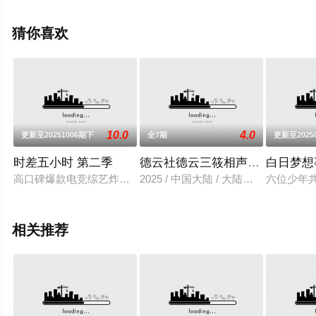
辰电影网，更多相关信息可移步至豆瓣综艺、电视猫或剧
情网等平台了解。
猜你喜欢
10.0
4.0
更新至20251006期下
全7期
更新至2025
时差五小时 第二季
德云社德云三筱相声专场天津站 20
白日梦想
高口碑爆款电竞综艺炸裂回归！KPL系列团综第一季全平台开分
2025 / 中国大陆 / 大陆综艺
六位少年
相关推荐