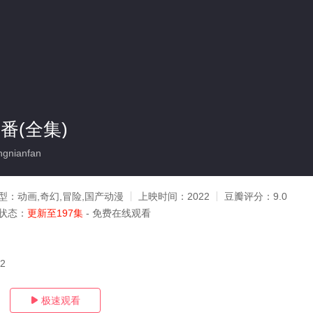
番(全集)
gnianfan
型：
动画,奇幻,冒险,国产动漫
上映时间：
2022
豆瓣评分：
9.0
状态：
更新至197集
- 免费在线观看
02
极速观看
