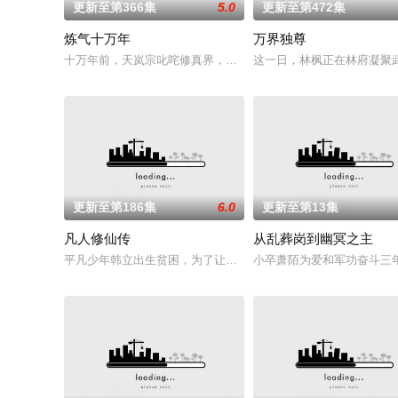
更新至第366集
5.0
更新至第472集
炼气十万年
万界独尊
十万年前，天岚宗叱咤修真界，宗内弟子皆是天骄，所向披靡。
这一日，林枫正在林府凝聚
更新至第186集
6.0
更新至第13集
凡人修仙传
从乱葬岗到幽冥之主
平凡少年韩立出生贫困，为了让家人过上更好的生活，自愿前去
小卒萧陌为爱和军功奋斗三