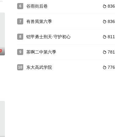
改编自小说《全职法师》相关内容，是同名动画的红兽篇。男主角法师莫凡和
谷雨街后巷
836
6

有兽焉第六季
836
7

铠甲勇士刑天·守护初心
811
8

0
茶啊二中第六季
781
9

东大高武学院
776
10
