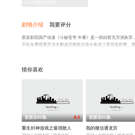
1-52全集/大结局
剧情介绍
我要评分
星辰影院国产动漫《斗破苍穹 年番》是一部由暂无导演执导，
手机免费观看高清未删减完整版动漫全集就上星辰电影网，
猜你喜欢
更新至90集
8.0
更新至60集
重生封神游戏之最强散人
我的微信通龙宫