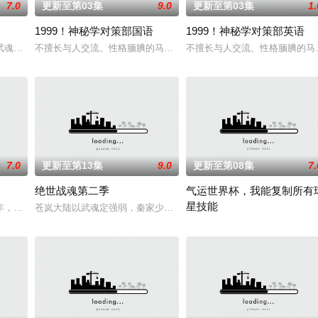
7.0
更新至第03集
9.0
更新至第03集
1.
1999！神秘学对策部国语
1999！神秘学对策部英语
唯独开山弟子徐阳一直是炼气期，为突破修为早日飞升，徐阳闭关万年。谁知出
武魂，不想，他才刚将剑武魂修炼成雏形，未婚妻姬漫夭就趁机夺走了他的武魂
不擅长与人交流、性格腼腆的马库斯在一场乌龙中意外成为了“神秘学
不擅长与人交流、性格腼腆的马
7.0
更新至第13集
9.0
更新至第08集
7.
绝世战魂第二季
气运世界杯，我能复制所有
星技能
七玄门参加入门考核，最终被墨大夫收入门下。墨大夫一开始对韩立悉心培养、
年，却被恋人柳莺儿与将军之子赵昊联手背叛，残忍杀害后抛尸乱葬岗。濒死之际
苍岚大陆以武魂定强弱，秦家少主秦南本是废魂之身，受尽冷眼。机
平行世界，足球胜负直接绑定国