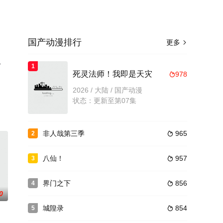
国产动漫排行
更多

，
1
死灵法师！我即是天灾
978

2026 / 大陆 / 国产动漫
状态：更新至第07集
非人哉第三季
965
2

八仙！
957
3

界门之下
856
4

0
城隍录
854
5
