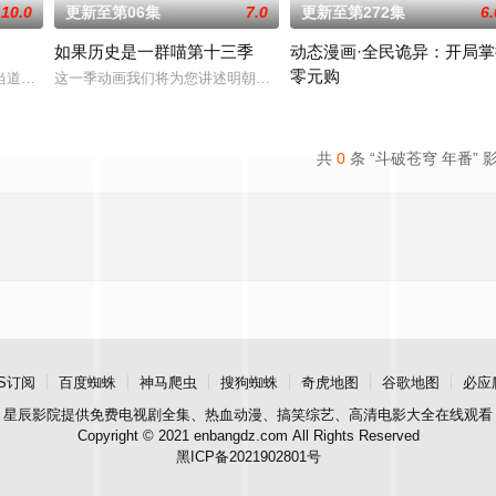
10.0
更新至第06集
7.0
更新至第272集
6.
如果历史是一群喵第十三季
动态漫画·全民诡异：开局掌
零元购
九天武帝境多年，难以突破。为了摆脱困境，借助神霄宫主曲红颜对自己的爱慕
当道。又值幽界入侵，人、幽两界势力荼毒人间，捕蛇者许应因看不惯为幽界卖
这一季动画我们将为您讲述明朝前期的故事。明朝从元末乱世中浴火
诡异末世降临，男主角陈木携万
共
0
条 “斗破苍穹 年番” 
S订阅
百度蜘蛛
神马爬虫
搜狗蜘蛛
奇虎地图
谷歌地图
必应
星辰影院
提供免费电视剧全集、热血动漫、搞笑综艺、高清电影大全在线观看
Copyright © 2021 enbangdz.com All Rights Reserved
黑ICP备2021902801号