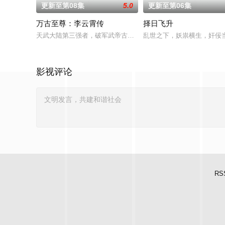
更新至第08集
5.0
更新至第06集
万古至尊：李云霄传
择日飞升
天武大陆第三强者，破军武帝古飞扬被世界规则所限，修为困在
乱世之下，妖祟横生，奸佞
影视评论
RS