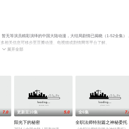
暂无等演员精彩演绎的中国大陆动漫，大结局剧情已揭晓（1-52全集）
更多相关信息可移步至豆瓣动漫、电视猫或剧情网等平台了解。
展开全部

7.0
更新至10集
5.0
全6集
7.
阳光下的秘密
全职法师特别篇之神秘委托