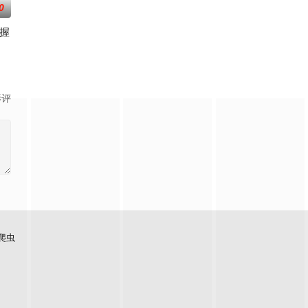
0
握
，布下
命的草头神欺压百姓，反抗犯下弑神之罪，
而生的大一统王朝，可在建国初期就面临着重重危机。是谁将明朝推上了巅峰？
亿诡币重生，开局直接化身天使投资人，当其他人为了几块冥币大打出手时，
影评
爬虫