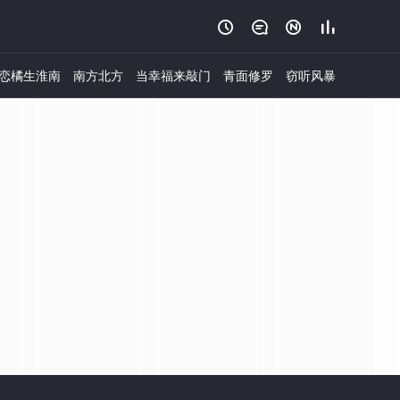




恋橘生淮南
南方北方
当幸福来敲门
青面修罗
窃听风暴