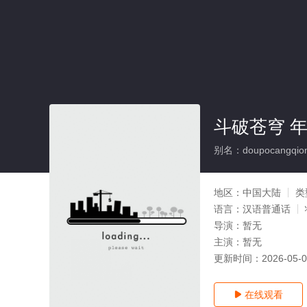
斗破苍穹 年
别名：doupocangqion
地区：
中国大陆
类
语言：
汉语普通话
导演：
暂无
主演：
暂无
更新时间：
2026-05-
在线观看
