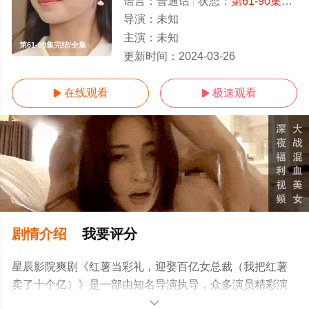
语言：
普通话
状态：
第61-90集完结
导演：
未知
主演：
未知
第61-90集完结/全集
更新时间：
2024-03-26
在线观看
极速观看


剧情介绍
我要评分
星辰影院爽剧《红薯当彩礼，迎娶百亿女总裁（我把红薯
卖了十个亿）》是一部由知名导演执导，众多演员精彩演
绎的中国大陆电视剧，大结局剧情已揭晓（第61-90集完
