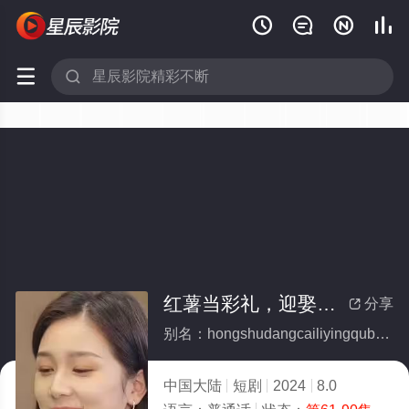






红薯当彩礼，迎娶百亿女总裁（我把红薯卖了十个亿）(全集)
分享

别名：hongshudangcailiyingqubaiyinvzongcaiwobahongshumailiaoshigeyi
中国大陆
短剧
2024
8.0