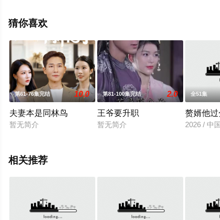
结），手机免费观看高清未删减完整版电视剧全集就上星
辰电影网，更多相关信息可移步至豆瓣电视剧、电视猫或
猜你喜欢
剧情网等平台了解。
10.0
2.0
第61-76集完结
第81-100集完结
全51集
夫妻本是同林鸟
王爷要升职
赘婿他过
暂无简介
暂无简介
2026 / 
相关推荐