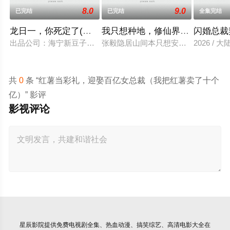
8.0
9.0
已完结
已完结
全集完结
龙日一，你死定了(短剧)
我只想种地，修仙界却奉我为神
闪婚总裁
出品公司：海宁新豆子影视传媒有限公司、北京九和龙胜文化传媒
张毅隐居山间本只想安静度日，直到某
2026 / 大
共
0
条 “红薯当彩礼，迎娶百亿女总裁（我把红薯卖了十个
亿）” 影评
影视评论
星辰影院
提供免费电视剧全集、热血动漫、搞笑综艺、高清电影大全在