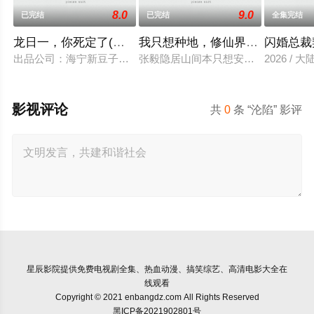
8.0
9.0
已完结
已完结
全集完结
龙日一，你死定了(短剧)
我只想种地，修仙界却奉我为神
闪婚总裁
出品公司：海宁新豆子影视传媒有限公司、北京九和龙胜文化传媒
张毅隐居山间本只想安静度日，直到某
2026 / 大
影视评论
共
0
条 “沦陷” 影评
星辰影院
提供免费电视剧全集、热血动漫、搞笑综艺、高清电影大全在
线观看
Copyright © 2021 enbangdz.com All Rights Reserved
黑ICP备2021902801号