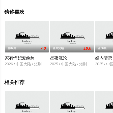
上星辰电影网，更多相关信息可移步至豆瓣电视剧、电视
猫或剧情网等平台了解。
猜你喜欢
7.0
10.0
全87集
全集完结
全80集
家有悍妃爱纨绔
星夜沉沦
婚内暗恋
2026 / 中国大陆 / 短剧
2025 / 中国大陆 / 短剧
2025 / 
相关推荐