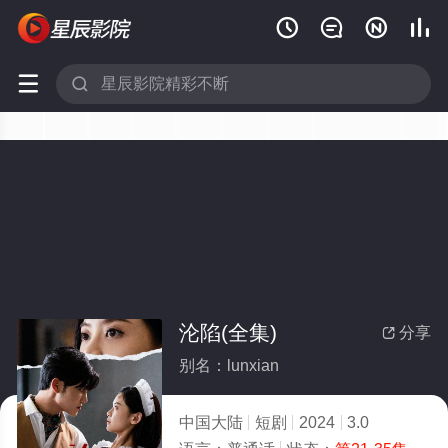






沦陷(全集)
分享

别名：lunxian
中国大陆
短剧
2024
3.0