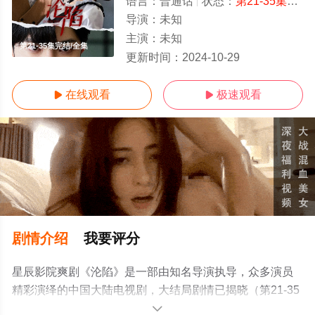
语言：
普通话
状态：
第21-35集完结
导演：
未知
主演：
未知
第21-35集完结/全集
更新时间：
2024-10-29
在线观看
极速观看


剧情介绍
我要评分
星辰影院爽剧《沦陷》是一部由知名导演执导，众多演员
精彩演绎的中国大陆电视剧，大结局剧情已揭晓（第21-35
集完结），手机免费观看高清未删减完整版电视剧全集就
