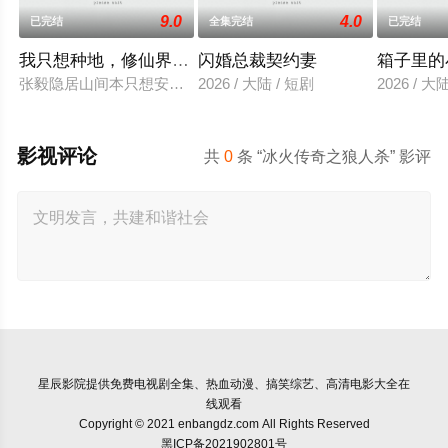
9.0
4.0
已完结
全集完结
已完结
我只想种地，修仙界却奉我为神
闪婚总裁契约妻
箱子里的
张毅隐居山间本只想安静度日，直到某天，一个迟到了三千年的“
2026 / 大陆 / 短剧
2026 / 大
影视评论
共
0
条 “冰火传奇之狼人杀” 影评
星辰影院
提供免费电视剧全集、热血动漫、搞笑综艺、高清电影大全在
线观看
Copyright © 2021 enbangdz.com All Rights Reserved
黑ICP备2021902801号