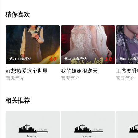
电视剧全集就上星辰电影网，更多相关信息可移步至豆瓣
电视剧、电视猫或剧情网等平台了解。
猜你喜欢
4.0
1.0
第21-44集完结
第61-80集完结
第81-100
好想热爱这个世界
我的姐姐很逆天
王爷要升
暂无简介
暂无简介
暂无简介
相关推荐