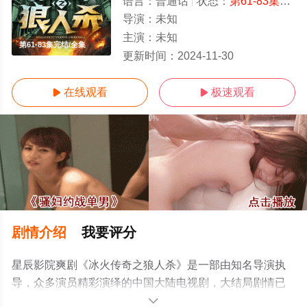
语言：
普通话
状态：
第61-83集完结
导演：
未知
主演：
未知
第61-83集完结/全集
更新时间：
2024-11-30
在线观看
极速观看


剧情介绍
我要评分
星辰影院爽剧《冰火传奇之狼人杀》是一部由知名导演执
导，众多演员精彩演绎的中国大陆电视剧，大结局剧情已
揭晓（第61-83集完结），手机免费观看高清未删减完整版
