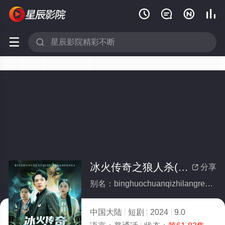






冰火传奇之狼人杀(全集)
分享

别名：binghuochuanqizhilangrensha
中国大陆
短剧
2024
9.0