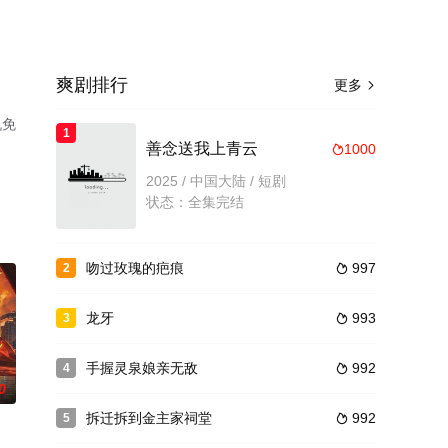
爽剧排行
更多

机免
1
善念送我上青云
1000

2025 / 中国大陆 / 短剧
状态：全集完结
吻过玫瑰的疤痕
997
2

龙牙
993
3

手握灵泉娘亲无敌
992
4

0
拆迁拆到金主家祠堂
992
5
