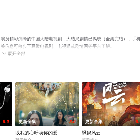
多演员精彩演绎的中国大陆电视剧，大结局剧情已揭晓（全集完结），手
相关信息可移步至豆瓣电视剧、电视猫或剧情网等平台了解。
展开全部

9.0
更新全集
8.0
更新全集
6.
以我的心呼唤你的爱
飒妈风云