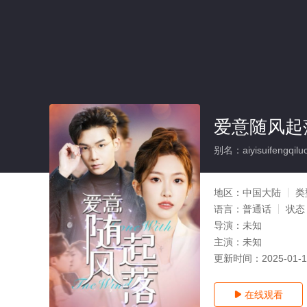
爱意随风起落
别名：aiyisuifengqilu
地区：
中国大陆
类
语言：
普通话
状态
导演：
未知
主演：
未知
更新时间：
2025-01-
在线观看
