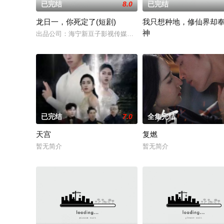
已完结
8.0
已完结
龙日一，你死定了(短剧)
我只想种地，修仙界却
神
出品公司：海宁新豆子影视传媒有限公司、北京九和龙胜文化传媒
张毅隐居山间本只想安静度
已完结
7.0
全集完结
天宫
复燃
暂无简介
暂无简介