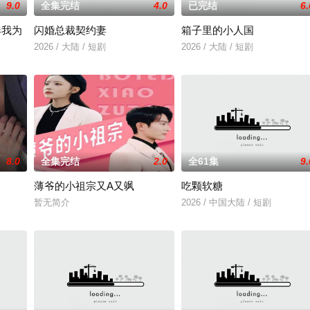
9.0
全集完结
4.0
已完结
6.
奉我为
闪婚总裁契约妻
箱子里的小人国
有限公司开机时间：2026年3月底联含出品人：林涛、张志远、马朝思远总制
2026 / 大陆 / 短剧
2026 / 大陆 / 短剧
日，直到某天，一个迟到了三千年的“最强收徒系统”终于激活，还让他收下被全
8.0
全集完结
2.0
全61集
9.
薄爷的小祖宗又A又飒
吃颗软糖
暂无简介
2026 / 中国大陆 / 短剧