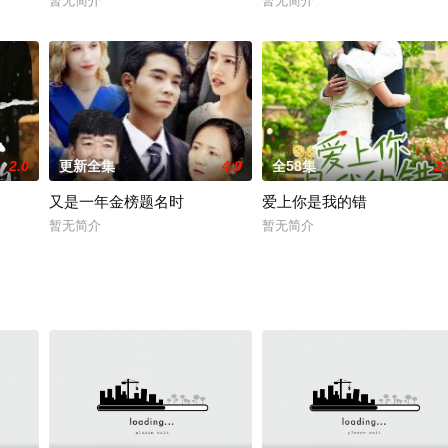
暂无简介
暂无简介
2.0
更新全集
4.0
全58集
2.
又是一年金榜题名时
爱上你是我的错
暂无简介
暂无简介