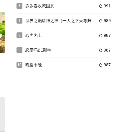
岁岁春欢惹国舅
991
6

世界之巅诸神之神（一人之下天尊归来）
989
7

心声为上
987
8

0
恋爱吗BE那种
987
9

晚棠未晚
987
10
