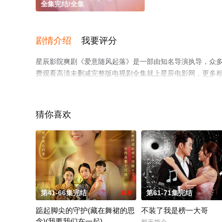
全集完结/全集
剧情介绍
我要评分
星辰影院爽剧《爱意随风起落》是一部由知名导演执导，众
费观看高清未删减完整版电视剧全集就上星辰电影网，更多
猜你喜欢
第41-66集完结
6.0
第61-71集完结
踮起脚尖的守护(藏在舞裙的思
不装了我是榜一大哥
念)(我要我们在一起)