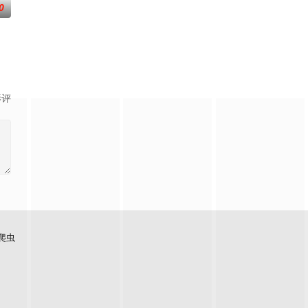
0
影评
爬虫