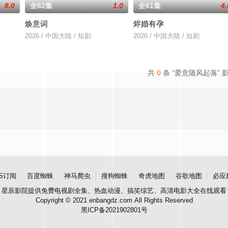
8.0
全82集
1.0
全61集
4.
焕意词
烬婚有孕
2026 / 中国大陆 / 短剧
2026 / 中国大陆 / 短剧
共
0
条 “爱意随风起落” 
S订阅
百度蜘蛛
神马爬虫
搜狗蜘蛛
奇虎地图
谷歌地图
必应
星辰影院
提供免费电视剧全集、热血动漫、搞笑综艺、高清电影大全在线观看
Copyright © 2021 enbangdz.com All Rights Reserved
黑ICP备2021902801号