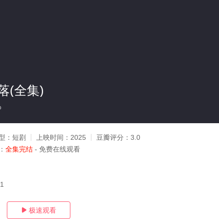
(全集)
o
型：
短剧
上映时间：
2025
豆瓣评分：
3.0
：
全集完结
- 免费在线观看
11
极速观看
