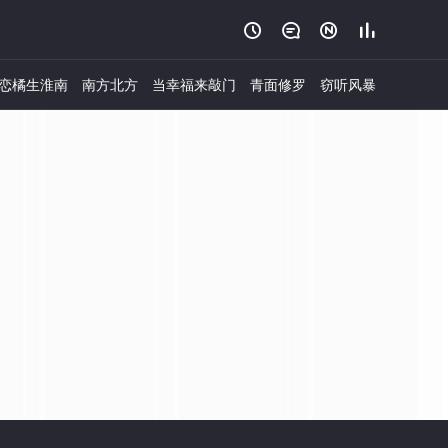




恋橘生淮南
南方北方
当幸福来敲门
青面修罗
窃听风暴