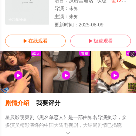
语言：
汉语普通话
状态：
全72集
- 
导演：
未知
主演：
未知
全72集/全集
更新时间：
2025-08-09
在线观看
极速观看


剧情介绍
我要评分
星辰影院爽剧《黑名单恋人》是一部由知名导演执导，众
多演员精彩演绎的中国大陆电视剧，大结局剧情已揭晓
（全72集），手机免费观看高清未删减完整版电视剧全集
