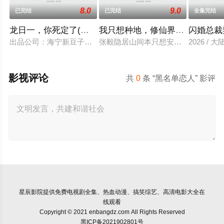
8.0
9.0
已完结
已完结
全集完结
龙日一，你死定了(短剧)
我只想种地，修仙界却奉我为神
闪婚总裁
出品公司：海宁新豆子影视传媒有限公司、北京九和龙胜文化传媒
张毅隐居山间本只想安静度日，直到某
2026 / 大
影视评论
共
0
条 “黑名单恋人” 影评
星辰影院
提供免费电视剧全集、热血动漫、搞笑综艺、高清电影大全在
线观看
Copyright © 2021 enbangdz.com All Rights Reserved
黑ICP备2021902801号