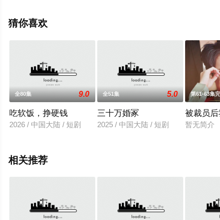
就上星辰电影网，更多相关信息可移步至豆瓣电视剧、电
视猫或剧情网等平台了解。
猜你喜欢
9.0
5.0
全80集
全51集
第61-63集
吃软饭，挣硬钱
三十万婚冢
被裁员后
2026 / 中国大陆 / 短剧
2025 / 中国大陆 / 短剧
暂无简介
相关推荐