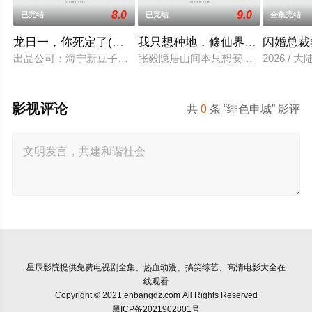
8.0
9.0
已完结
已完结
全集完结
龙日一，你死定了(短剧)
我只想种地，修仙界却奉我为神
闪婚总裁
出品公司：海宁新豆子影视传媒有限公司、北京九和龙胜文化传媒
张毅隐居山间本只想安静度日，直到某
2026 / 大
影视评论
共
0
条 “绯色申城” 影评
星辰影院
提供免费电视剧全集、热血动漫、搞笑综艺、高清电影大全在
线观看
Copyright © 2021 enbangdz.com All Rights Reserved
黑ICP备2021902801号