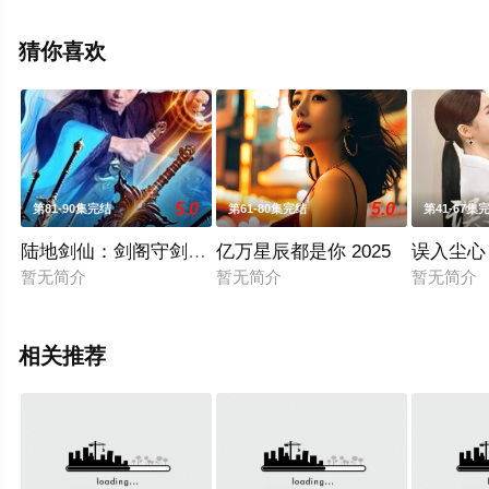
星辰电影网，更多相关信息可移步至豆瓣电视剧、电视猫
或剧情网等平台了解。
猜你喜欢
5.0
5.0
第81-90集完结
第61-80集完结
第41-67集
陆地剑仙：剑阁守剑八十年
亿万星辰都是你 2025
误入尘心
暂无简介
暂无简介
暂无简介
相关推荐