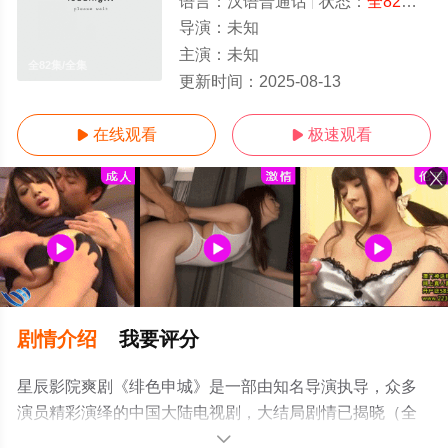
语言：
汉语普通话
状态：
全82集
- 
导演：
未知
主演：
未知
全82集/全集
更新时间：
2025-08-13
在线观看
极速观看


剧情介绍
我要评分
星辰影院爽剧《绯色申城》是一部由知名导演执导，众多
演员精彩演绎的中国大陆电视剧，大结局剧情已揭晓（全
82集），手机免费观看高清未删减完整版电视剧全集就上
