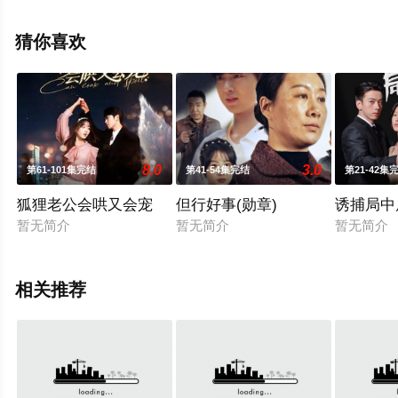
星辰电影网，更多相关信息可移步至豆瓣电视剧、电视猫
或剧情网等平台了解。
猜你喜欢
8.0
3.0
第61-101集完结
第41-54集完结
第21-42集
狐狸老公会哄又会宠
但行好事(勋章)
诱捕局中
暂无简介
暂无简介
暂无简介
相关推荐