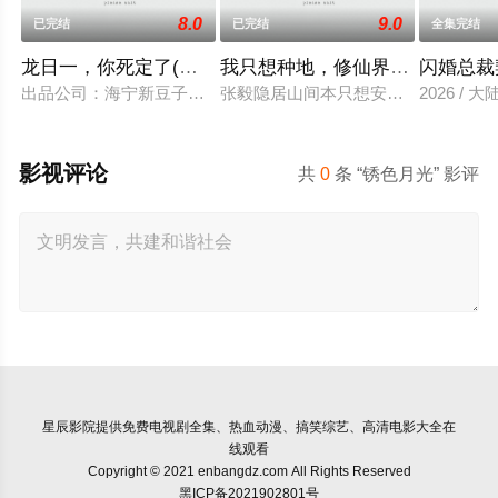
8.0
9.0
已完结
已完结
全集完结
龙日一，你死定了(短剧)
我只想种地，修仙界却奉我为神
闪婚总裁
出品公司：海宁新豆子影视传媒有限公司、北京九和龙胜文化传媒
张毅隐居山间本只想安静度日，直到某
2026 / 大
影视评论
共
0
条 “锈色月光” 影评
星辰影院
提供免费电视剧全集、热血动漫、搞笑综艺、高清电影大全在
线观看
Copyright © 2021 enbangdz.com All Rights Reserved
黑ICP备2021902801号