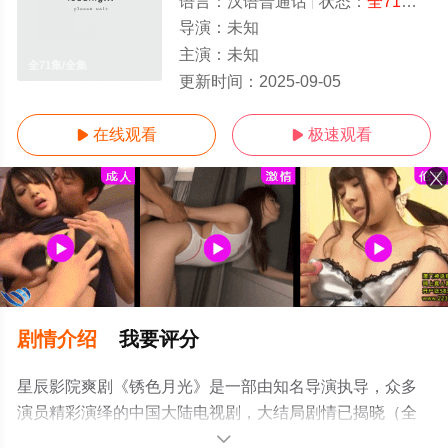
语言：
汉语普通话
状态：
全71集
- 
导演：
未知
主演：
未知
全71集/全集
更新时间：
2025-09-05
在线观看
极速观看


剧情介绍
我要评分
星辰影院爽剧《锈色月光》是一部由知名导演执导，众多
演员精彩演绎的中国大陆电视剧，大结局剧情已揭晓（全
71集），手机免费观看高清未删减完整版电视剧全集就上
