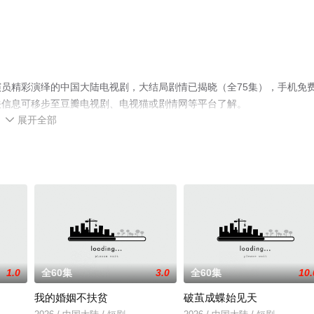
员精彩演绎的中国大陆电视剧，大结局剧情已揭晓（全75集），手机免
关信息可移步至豆瓣电视剧、电视猫或剧情网等平台了解。
展开全部

1.0
全60集
3.0
全60集
10.
我的婚姻不扶贫
破茧成蝶始见天