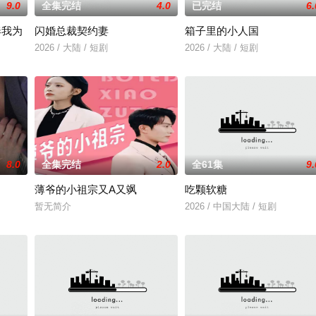
9.0
全集完结
4.0
已完结
6.
奉我为
闪婚总裁契约妻
箱子里的小人国
有限公司开机时间：2026年3月底联含出品人：林涛、张志远、马朝思远总制
2026 / 大陆 / 短剧
2026 / 大陆 / 短剧
日，直到某天，一个迟到了三千年的“最强收徒系统”终于激活，还让他收下被全
8.0
全集完结
2.0
全61集
9.
薄爷的小祖宗又A又飒
吃颗软糖
暂无简介
2026 / 中国大陆 / 短剧