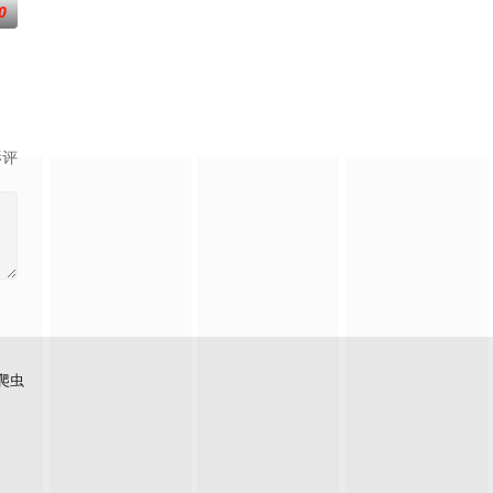
0
影评
爬虫