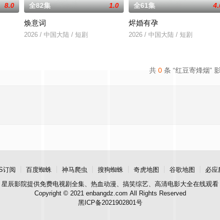
8.0
全82集
1.0
全61集
4.
焕意词
烬婚有孕
2026 / 中国大陆 / 短剧
2026 / 中国大陆 / 短剧
共
0
条 “红豆寄烽烟” 
S订阅
百度蜘蛛
神马爬虫
搜狗蜘蛛
奇虎地图
谷歌地图
必应
星辰影院
提供免费电视剧全集、热血动漫、搞笑综艺、高清电影大全在线观看
Copyright © 2021 enbangdz.com All Rights Reserved
黑ICP备2021902801号