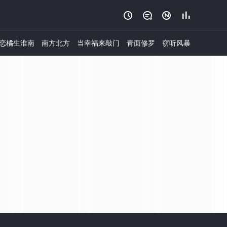




恋橘生淮南
南方北方
当幸福来敲门
青面修罗
窃听风暴