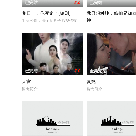
已完结
8.0
已完结
龙日一，你死定了(短剧)
我只想种地，修仙界却
神
出品公司：海宁新豆子影视传媒有限公司、北京九和龙胜文化传媒
张毅隐居山间本只想安静度
已完结
7.0
全集完结
天宫
复燃
暂无简介
暂无简介