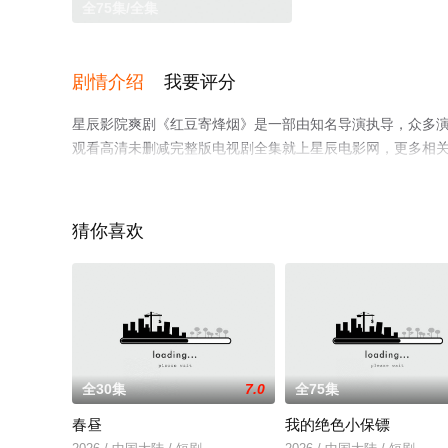
全75集/全集
剧情介绍
我要评分
星辰影院爽剧《红豆寄烽烟》是一部由知名导演执导，众多演
观看高清未删减完整版电视剧全集就上星辰电影网，更多相
猜你喜欢
全30集
7.0
全75集
春昼
我的绝色小保镖