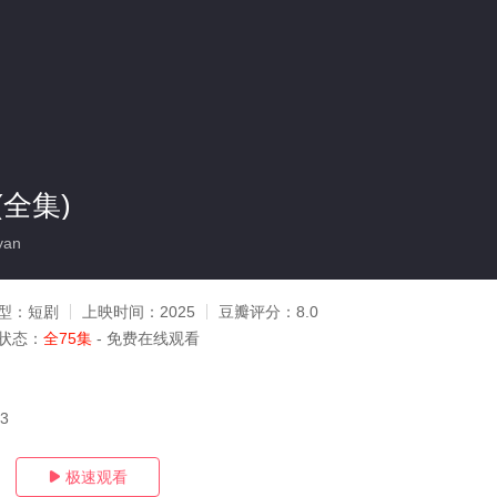
全集)
yan
型：
短剧
上映时间：
2025
豆瓣评分：
8.0
状态：
全75集
- 免费在线观看
13
极速观看
