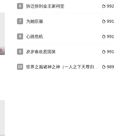
拆迁拆到金主家祠堂
992
6

为她臣服
991
7

心跳危机
991
8

0
岁岁春欢惹国舅
991
9

世界之巅诸神之神（一人之下天尊归来）
989
10
