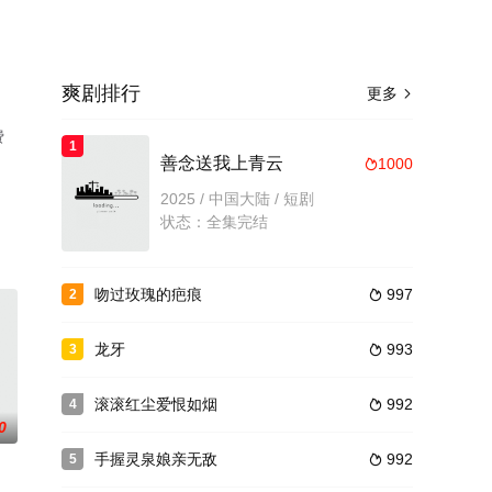
爽剧排行
更多

费
1
善念送我上青云
1000

2025 / 中国大陆 / 短剧
状态：全集完结
吻过玫瑰的疤痕
997
2

龙牙
993
3

滚滚红尘爱恨如烟
992
4

0
手握灵泉娘亲无敌
992
5
