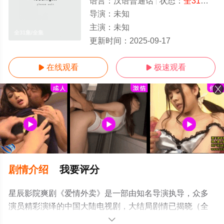
语言：
汉语普通话
状态：
全31集
- 
导演：
未知
主演：
未知
全31集/全集
更新时间：
2025-09-17
在线观看
极速观看


剧情介绍
我要评分
星辰影院爽剧《爱情外卖》是一部由知名导演执导，众多
演员精彩演绎的中国大陆电视剧，大结局剧情已揭晓（全
31集），手机免费观看高清未删减完整版电视剧全集就上
