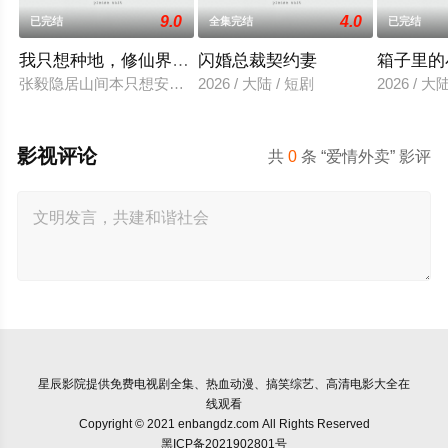
9.0
4.0
已完结
全集完结
已完结
我只想种地，修仙界却奉我为神
闪婚总裁契约妻
箱子里的
张毅隐居山间本只想安静度日，直到某天，一个迟到了三千年的“
2026 / 大陆 / 短剧
2026 / 大
影视评论
共
0
条 “爱情外卖” 影评
星辰影院
提供免费电视剧全集、热血动漫、搞笑综艺、高清电影大全在
线观看
Copyright © 2021 enbangdz.com All Rights Reserved
黑ICP备2021902801号