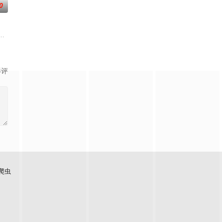
0
的“爸爸当家”生活。新一季从四大
在每周的直播比拼中高能开唱，演绎各国音乐风情、展现各自文化底蕴，以超水
的故事，汇聚来自全国各地脱口秀俱乐部的优秀单口喜剧演员和漫才组合。每一
影评
爬虫