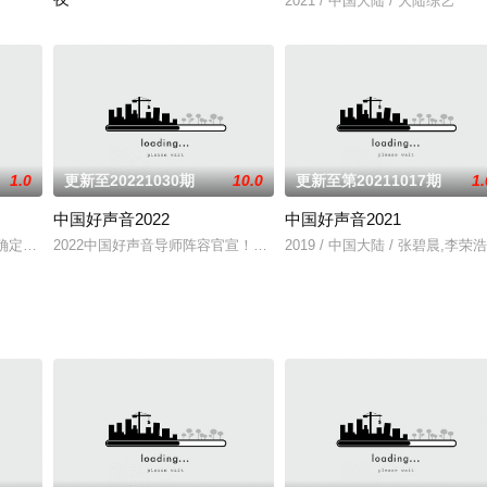
2021 / 中国大陆 / 大陆综艺
2020 / 中国大陆 / 大陆综艺
1.0
更新至20221030期
10.0
更新至第20211017期
1.
中国好声音2022
中国好声音2021
活力的婚礼新人。由专业婚庆策划师和艺人嘉宾组建一家婚庆策划工作室，通过
前确定：那英、王力宏、庾澄庆、李荣浩担任导师。新一季好声音全面回归转椅模
2022中国好声音导师阵容官宣！四位导师廖昌永、梁静茹、李克勤
2019 / 中国大陆 / 张碧晨,