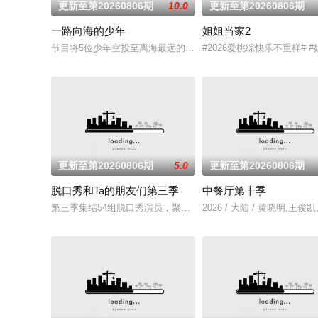
更新至第20260806期
10.0
更新至第20260806期
一路向海的少年
姐姐当家2
节目将5位少年空投至离海最远的大陆腹地，他们只有一辆车和一
#2026爱桃综快乐不重样
更新至第20260806期
5.0
更新至第20260806期
脱口秀和Ta的朋友们第三季
中餐厅第十季
第三季集结54组脱口秀演员，聚集资深老人和新锐潜力新人，阵容
2026 / 大陆 / 黄晓明,