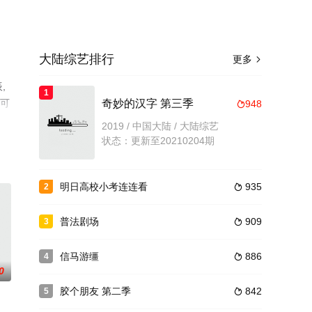
大陆综艺排行
更多

,
1
息可
奇妙的汉字 第三季
948

2019 / 中国大陆 / 大陆综艺
状态：更新至20210204期
明日高校小考连连看
935
2

普法剧场
909
3

信马游缰
886
4

0
胶个朋友 第二季
842
5
