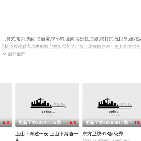
艺,常雷,陶红,艾丽娅,李小萌,谭凯,吴洲凯,王皓,熊梓淇,陈国星,姚冠辰
艺，手机免费观看高清未删减完整版综艺节目就上星辰电影网，更多相关信
展开全部

6.0
更新至第20220105期
6.0
更新至第20200617期下
10.
上山下海过一夜 上山下海過一
东方卫视618超级秀
夜