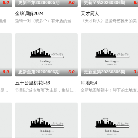
9.0
更新至第20260805期
9.0
更新至第20260806期
6.
金牌调解2024
天才厨人
车椰子们，通过在途径补给站完成挑战任务，获取里程盲盒，一路向海，最终
# #姐姐当家# 第二季惊喜回归，看姐姐们如何见招拆招，畅聊人生的酸甜苦辣。
邀请一对（或多个）有矛盾的当事人进入演播室，主持人和人民调解
《天才厨人》是爱奇艺推出的美
8.0
更新至第20260806期
6.0
更新至第20260806期
3.
五十公里桃花坞6
种地吧4
多元丰富。本季节目首次引入“竞演+合宿”的双线叙事，演员们不仅在这里同台
王俊凯,昆凌,靳梦佳,张雅琪,林述巍,戴军,瞿颖,汪涵,尹浩宇,袁一琦
节目以“城市角落”为主题，集结15位多元坞民通过21天的共同生活与
全新地图解锁中！脚下的土地变