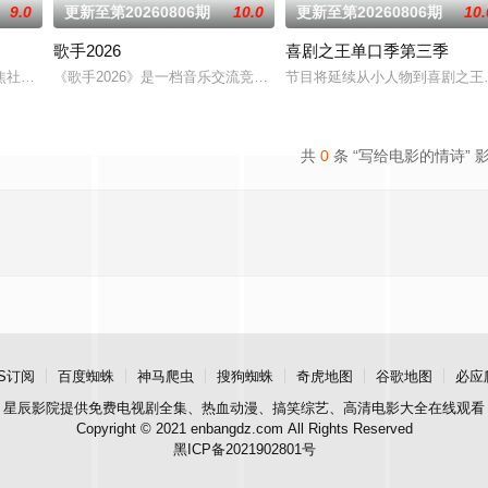
9.0
更新至第20260806期
10.0
更新至第20260806期
10.
歌手2026
喜剧之王单口季第三季
也是# 第六季暖心回归！恋综IP携“恋爱旅行季”而来，单身男女嘉
社会“全职爸爸”育儿现象，邀请全职照顾孩子的四位爸爸，开启一场长达100天
《歌手2026》是一档音乐交流竞技节目。节目集结全球实力唱将，
节目将延续从小人物到喜剧之王
共
0
条 “写给电影的情诗” 
S订阅
百度蜘蛛
神马爬虫
搜狗蜘蛛
奇虎地图
谷歌地图
必应
星辰影院
提供免费电视剧全集、热血动漫、搞笑综艺、高清电影大全在线观看
Copyright © 2021 enbangdz.com All Rights Reserved
黑ICP备2021902801号