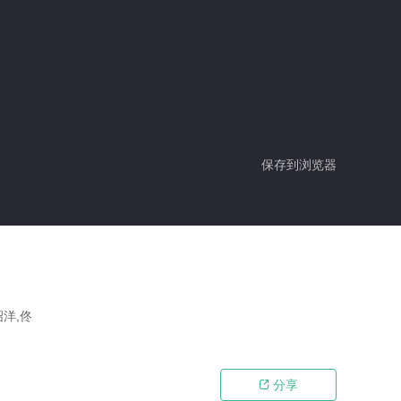
保存到浏览器
绍洋,佟
分享
