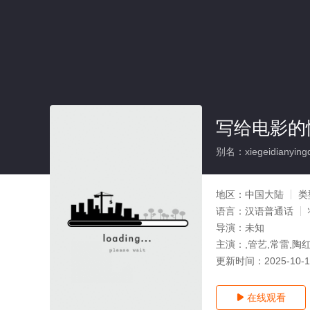
写给电影的
别名：xiegeidianyingd
地区：
中国大陆
类
语言：
汉语普通话
导演：
未知
主演：
,管艺,常雷,陶
更新时间：
2025-10-
在线观看
