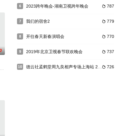
2023跨年晚会-湖南卫视跨年晚会
787
6

我们的宿舍2
779
7

开往春天新春演唱会
770
8

0
2019年北京卫视春节联欢晚会
737
9

德云社孟鹤堂周九良相声专场上海站 2026
726
10

打造不
式，节目定于7月19日开播。
、李荣浩重磅加盟，用音乐的力量陪大家度过这个夏天！
李荣浩,刘欢,邓紫棋,汪峰,李克勤,吉克隽逸,袁娅维,黄霄雲