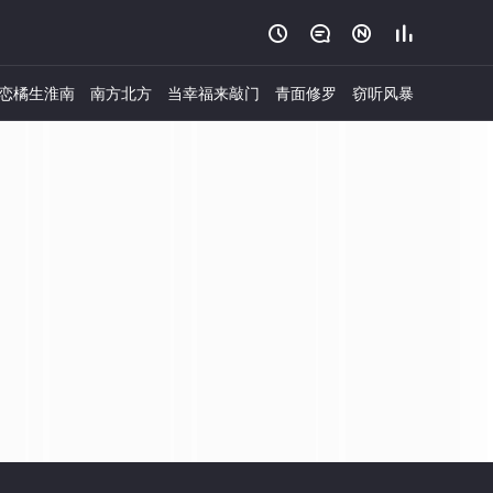




恋橘生淮南
南方北方
当幸福来敲门
青面修罗
窃听风暴