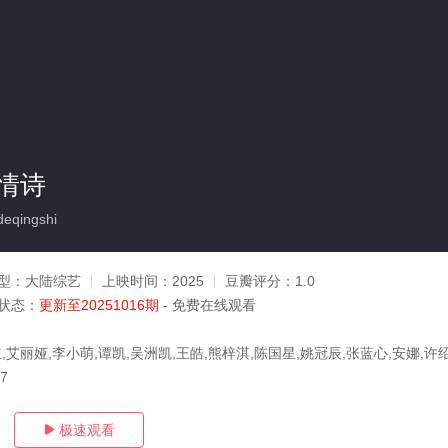
情诗
eqingshi
型：
大陆综艺
上映时间：
2025
豆瓣评分：
1.0
状态：
更新至20251016期
- 免费在线观看
红,艾丽娅,李小萌,谭凯,吴洲凯,王皓,熊梓淇,陈国星,姚冠辰,张蓝心,安娜,许
17
极速观看
