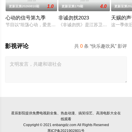
1.0
4.0
更新至第20260810期
更新至第179期
更新至第202
心动的信号第九季
非诚勿扰2023
天赐的声
节目以“坦荡心动，爱意直行”为核心主题，聚焦真诚直白的新式
《非诚勿扰》是江苏卫视一档适应现
这一季依
影视评论
共
0
条 “快乐趣吹风” 影评
星辰影院
提供免费电视剧全集、热血动漫、搞笑综艺、高清电影大全在
线观看
Copyright © 2021 enbangdz.com All Rights Reserved
黑ICP备2021902801号