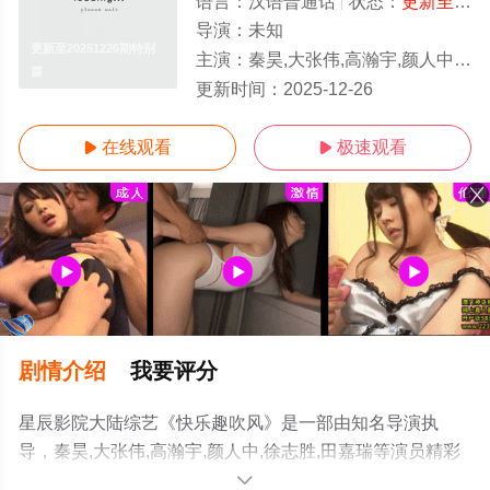
语言：
汉语普通话
状态：
更新至20251226期特别篇
导演：
未知
更新至20251226期特别
主演：
秦昊,大张伟,高瀚宇,颜人中,徐志胜,田嘉瑞
篇
更新时间：
2025-12-26
在线观看
极速观看


剧情介绍
我要评分
星辰影院大陆综艺《快乐趣吹风》是一部由知名导演执
导，秦昊,大张伟,高瀚宇,颜人中,徐志胜,田嘉瑞等演员精彩
演绎的中国大陆综艺，手机免费观看高清未删减完整版综
