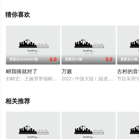
艺节目就上星辰电影网，更多相关信息可移步至豆瓣综
艺、电视猫或剧情网等平台了解。
猜你喜欢
6.0
5.0
更新至20250521期
更新至03期
更新至10集
畊我骑就对了
万籁
古村的音
刘畊宏、王婉霏带领畊练村的小伙伴开启骑行之旅，当健身教练
2022 / 中国大陆 / ,陆虎,张远,陈粒,
节目采用
相关推荐