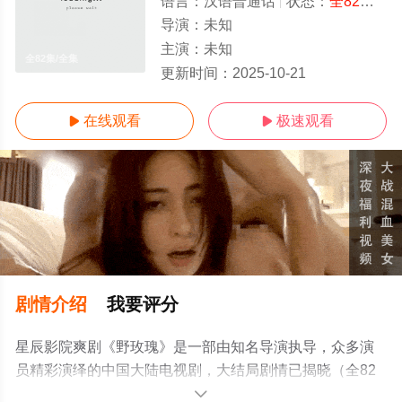
语言：
汉语普通话
状态：
全82集
- 
导演：
未知
主演：
未知
全82集/全集
更新时间：
2025-10-21
在线观看
极速观看


剧情介绍
我要评分
星辰影院爽剧《野玫瑰》是一部由知名导演执导，众多演
员精彩演绎的中国大陆电视剧，大结局剧情已揭晓（全82
集），手机免费观看高清未删减完整版电视剧全集就上星
