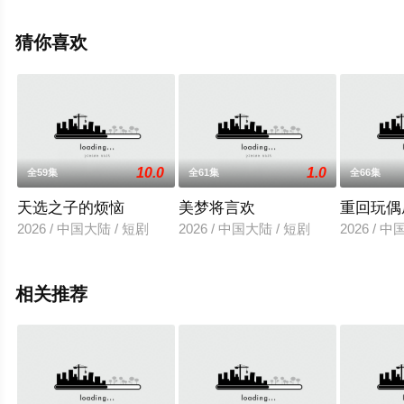
辰电影网，更多相关信息可移步至豆瓣电视剧、电视猫或
剧情网等平台了解。
猜你喜欢
10.0
1.0
全59集
全61集
全66集
天选之子的烦恼
美梦将言欢
重回玩偶
2026 / 中国大陆 / 短剧
2026 / 中国大陆 / 短剧
2026 / 
相关推荐