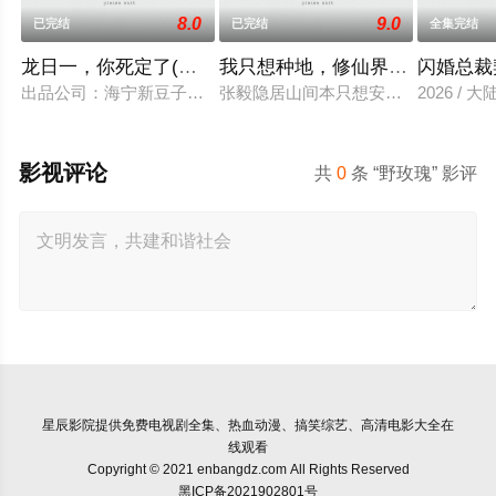
8.0
9.0
已完结
已完结
全集完结
龙日一，你死定了(短剧)
我只想种地，修仙界却奉我为神
闪婚总裁
出品公司：海宁新豆子影视传媒有限公司、北京九和龙胜文化传媒
张毅隐居山间本只想安静度日，直到某
2026 / 大
影视评论
共
0
条 “野玫瑰” 影评
星辰影院
提供免费电视剧全集、热血动漫、搞笑综艺、高清电影大全在
线观看
Copyright © 2021 enbangdz.com All Rights Reserved
黑ICP备2021902801号