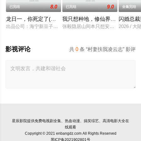
8.0
9.0
已完结
已完结
全集完结
龙日一，你死定了(短剧)
我只想种地，修仙界却奉我为神
闪婚总裁
出品公司：海宁新豆子影视传媒有限公司、北京九和龙胜文化传媒
张毅隐居山间本只想安静度日，直到某
2026 / 大
影视评论
共
0
条 “村妻扶我凌云志” 影评
星辰影院
提供免费电视剧全集、热血动漫、搞笑综艺、高清电影大全在
线观看
Copyright © 2021 enbangdz.com All Rights Reserved
黑ICP备2021902801号