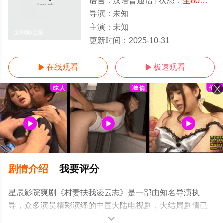
语言：
汉语普通话
状态：
全80集
- 
导演：
未知
主演：
未知
全80集/全集
更新时间：
2025-10-31
在线观看
极速观看


剧情介绍
我要评分
星辰影院爽剧《村妻扶我凌云志》是一部由知名导演执
导，众多演员精彩演绎的中国大陆电视剧，大结局剧情已
揭晓（全80集），手机免费观看高清未删减完整版电视剧
