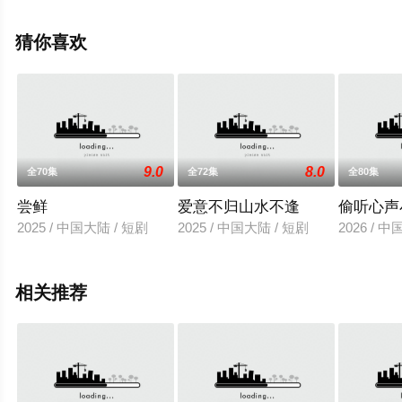
全集就上星辰电影网，更多相关信息可移步至豆瓣电视
剧、电视猫或剧情网等平台了解。
猜你喜欢
9.0
8.0
全70集
全72集
全80集
尝鲜
爱意不归山水不逢
偷听心声
2025 / 中国大陆 / 短剧
2025 / 中国大陆 / 短剧
2026 / 
相关推荐