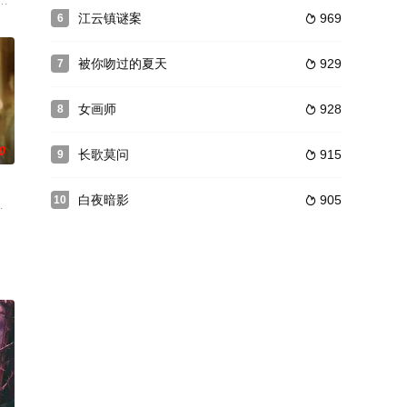
币，财务总长举荐范旭东为督办。范旭东
身魔教武功踏入江湖，在世人的偏见与刁难之中，朝着自己的梦想艰难前行。路
匆的女孩丁之童一见钟情。背负债务的丁之童从来不敢浪费时间谈恋爱，却被
江云镇谜案
969
6

被你吻过的夏天
929
7

女画师
928
8

0
长歌莫问
915
9

白夜暗影
905
10

不
仗义的女生大吉（王玉雯 饰），二人坠
池穿越来到了地球，遇上了不太走运的祁妙，两人展开了一段奇妙的爱情。