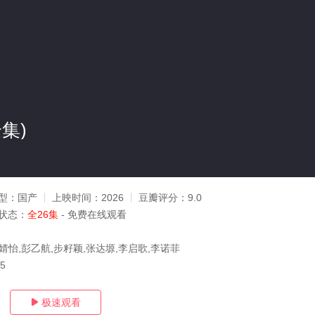
集)
型：
国产
上映时间：
2026
豆瓣评分：
9.0
状态：
全26集
- 免费在线观看
婧怡,彭乙航,步籽颖,张达塬,李启歌,李诺菲
25
极速观看
