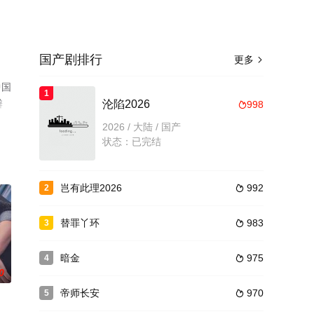
国产剧排行
更多

中国
1
瓣
沦陷2026
998

2026 / 大陆 / 国产
状态：已完结
岂有此理2026
992
2

替罪丫环
983
3

暗金
975
4

0
帝师长安
970
5
