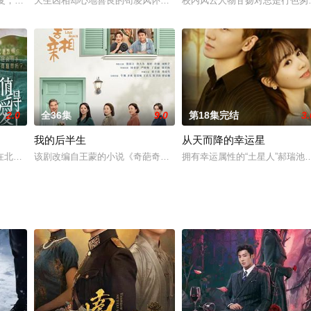
新收购的子公司思缔妮任职经理。理工科毕业的她热衷于用大数据帮助客户筛选和
国光复，旭东满腔热忱的携妻从日本回国，意欲投身报国大业。其时，政府欲铸新
天生凶相却心地善良的苟凌风怀揣一个大侠梦，阴差阳错地误学了一
校内风云人物甘扬对总是行色匆
2.0
全36集
9.0
第18集完结
3.
我的后半生
从天而降的幸运星
，试图阻止钟子夜（黄怀霆 饰）向秦知意复仇。时空交错中，钟子夜紧随穿越，
在北京平凡而又史诗般的爱情旅程。当最有才华的男生周水（王安宇 饰）碰到最
该剧改编自王蒙的小说《奇葩奇葩处处哀》。
拥有幸运属性的“土星人”郝瑞