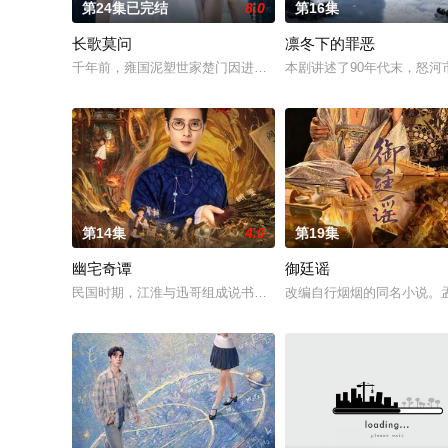
第24集已完结
8.0
第16集
长歌莫问
凛冬下的罪恶
千年前，雍国泥塑世家楚门因进贡的“十二生肖”离奇流血炸裂，
本剧讲述了90年代末，怒
第14集
4.0
第19集
幽宅奇谭
御廷谣
民国时期，江淮与迅哥组成说书班子，偶遇“白天人住屋，晚上鬼占
改编自行烟烟的同名小说。