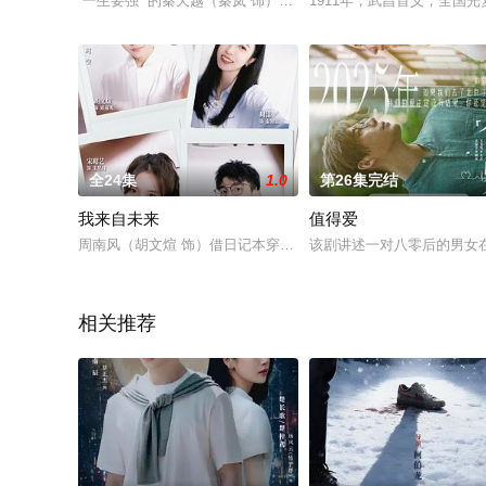
“一生要强” 的秦天越（秦岚 饰）被派遣至婚恋网站“牵手网”
1911年，武昌首义，全
全24集
1.0
第26集完结
我来自未来
值得爱
周南风（胡文煊 饰）借日记本穿越回秦知意（周漾 饰）婚变前
该剧讲述一对八零后的男女
相关推荐