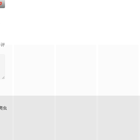
0
还听
求真打实抗，虽引发哗然，却获赏识调任
争后，国家蒙羞，张謇虽高中状元，却渴望寻求强国之路。他毅然弃政从商，殚
。
影评
爬虫