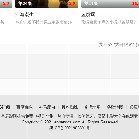
5.0
第24集
3.0
第11集
10.
江海潮生
蓝嘴唇
“江逾白，我喜欢你，哲学和生物学意义上的喜欢。”那个夜晚，他脸颊微热，
军步兵学院联合举办的小型军事演习中，郭子剑因不满演习流于形式，假传指令要
本剧讲述了状元实业家张謇创办大生企业，实业报国的故事。甲午战
改编自夏子煦的小说《蓝嘴唇》
共
0
条 “大开眼界” 
S订阅
百度蜘蛛
神马爬虫
搜狗蜘蛛
奇虎地图
谷歌地图
必应
星辰影院
提供免费电视剧全集、热血动漫、搞笑综艺、高清电影大全在线观看
Copyright © 2021 enbangdz.com All Rights Reserved
黑ICP备2021902801号