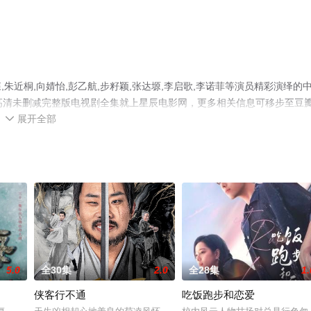
近桐,向婧怡,彭乙航,步籽颖,张达塬,李启歌,李诺菲等演员精彩演绎的
高清未删减完整版电视剧全集就上星辰电影网，更多相关信息可移步至豆
展开全部

5.0
全30集
2.0
全28集
1.
侠客行不通
吃饭跑步和恋爱