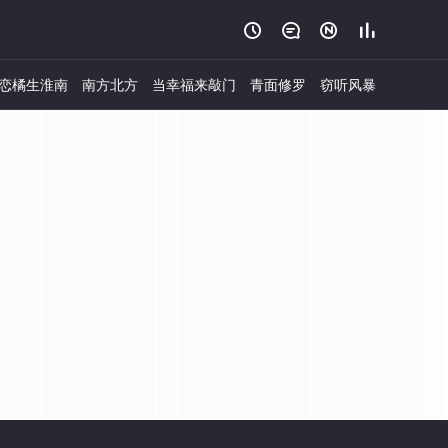




恋橘生淮南
南方北方
当幸福来敲门
青面修罗
窃听风暴