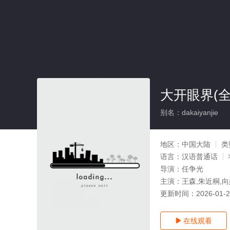
大开眼界(全
别名：dakaiyanjie
地区：
中国大陆
类
语言：
汉语普通话
导演：
任争光
主演：
王森,朱近桐,向
更新时间：
2026-01-
在线观看
