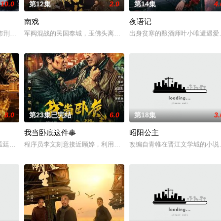
10.0
第12集
2.0
第14集
4.
南戏
夜语记
惨遭满门流放，楚父以死鸣冤。楚家大小姐楚梓鸢带着滔天恨意，在屠刀落地的
河市刑侦支队在无普及监控、无DNA鉴定技术的支持下，通过摸排、勘查等传统
军阀混战的民国奉城，玉佛头离奇失窃，戏班主横尸戏台，将冷血少
出身贫寒的酿酒师叶小唯遭遇爱
8.0
第23集已完结
6.0
第18集
3.
我当卧底这件事
昭阳公主
房”的阴阳宅，江淮被掳走配“阴婚”。他与女探长穆英搭档，侦破阎王娶亲、五
孟廷辉，大平王朝有史以来个以女子进士科三元及第入翰林院的奇女子。十年前
程序员李文刻意接近顾婷，利用顾炎女儿奴的属性，请求老炮儿顾炎
改编自青帷在晋江文学城的小说