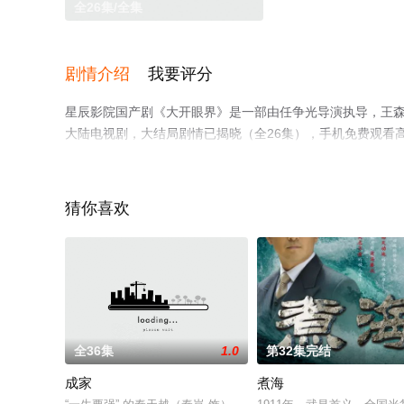
全26集/全集
剧情介绍
我要评分
星辰影院国产剧《大开眼界》是一部由任争光导演执导，王森,朱
大陆电视剧，大结局剧情已揭晓（全26集），手机免费观看
电视剧、电视猫或剧情网等平台了解。
猜你喜欢
全36集
1.0
第32集完结
成家
煮海