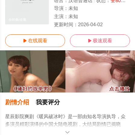
语言：
汉语普通话
状态：
全80集
- 
导演：
未知
主演：
未知
全80集/全集
更新时间：
2026-04-02
在线观看
极速观看


剧情介绍
我要评分
星辰影院爽剧《暖风破冰时》是一部由知名导演执导，众
多演员精彩演绎的中国大陆电视剧，大结局剧情已揭晓
（全80集），手机免费观看高清未删减完整版电视剧全集
