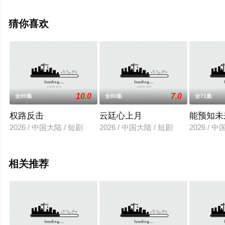
就上星辰电影网，更多相关信息可移步至豆瓣电视剧、电
视猫或剧情网等平台了解。
猜你喜欢
10.0
7.0
全89集
全80集
全71集
权路反击
云廷心上月
能预知未
2026 / 中国大陆 / 短剧
2026 / 中国大陆 / 短剧
2026 / 
相关推荐