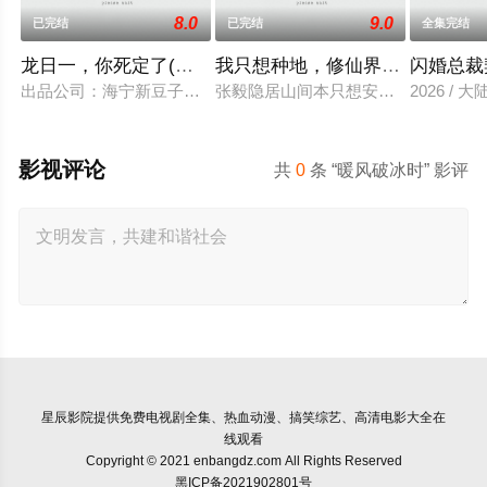
8.0
9.0
已完结
已完结
全集完结
龙日一，你死定了(短剧)
我只想种地，修仙界却奉我为神
闪婚总裁
出品公司：海宁新豆子影视传媒有限公司、北京九和龙胜文化传媒
张毅隐居山间本只想安静度日，直到某
2026 / 大
影视评论
共
0
条 “暖风破冰时” 影评
星辰影院
提供免费电视剧全集、热血动漫、搞笑综艺、高清电影大全在
线观看
Copyright © 2021 enbangdz.com All Rights Reserved
黑ICP备2021902801号