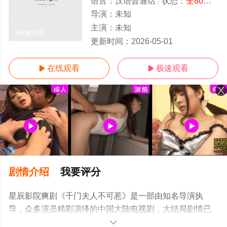
语言：
汉语普通话
状态：
全80集
- 
导演：
未知
主演：
未知
全80集/全集
更新时间：
2026-05-01
在线观看
极速观看


剧情介绍
我要评分
星辰影院爽剧《千门夫人不可惹》是一部由知名导演执
导，众多演员精彩演绎的中国大陆电视剧，大结局剧情已
揭晓（全80集），手机免费观看高清未删减完整版电视剧
