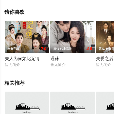
全集就上星辰电影网，更多相关信息可移步至豆瓣电视
剧、电视猫或剧情网等平台了解。
猜你喜欢
2.0
4.0
全集完结
第41-50集完结
第41-59集
夫人为何如此无情
遇菻
失爱之后
暂无简介
暂无简介
暂无简介
相关推荐