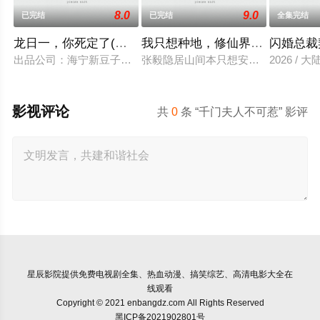
8.0
9.0
已完结
已完结
全集完结
龙日一，你死定了(短剧)
我只想种地，修仙界却奉我为神
闪婚总裁
出品公司：海宁新豆子影视传媒有限公司、北京九和龙胜文化传媒
张毅隐居山间本只想安静度日，直到某
2026 / 大
影视评论
共
0
条 “千门夫人不可惹” 影评
星辰影院
提供免费电视剧全集、热血动漫、搞笑综艺、高清电影大全在
线观看
Copyright © 2021 enbangdz.com All Rights Reserved
黑ICP备2021902801号