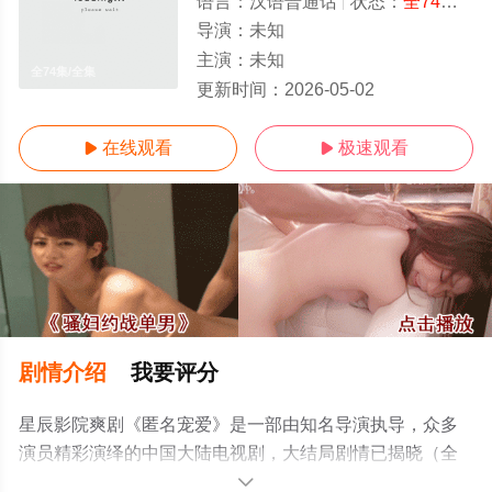
语言：
汉语普通话
状态：
全74集
- 
导演：
未知
主演：
未知
全74集/全集
更新时间：
2026-05-02
在线观看
极速观看


剧情介绍
我要评分
星辰影院爽剧《匿名宠爱》是一部由知名导演执导，众多
演员精彩演绎的中国大陆电视剧，大结局剧情已揭晓（全
74集），手机免费观看高清未删减完整版电视剧全集就上
