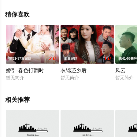
星辰电影网，更多相关信息可移步至豆瓣电视剧、电视猫
或剧情网等平台了解。
猜你喜欢
3.0
1.0
第81-97集完结
全集完结
第41-56集
娇引-春色打翻时
衣锦还乡后
风云
暂无简介
暂无简介
暂无简介
相关推荐