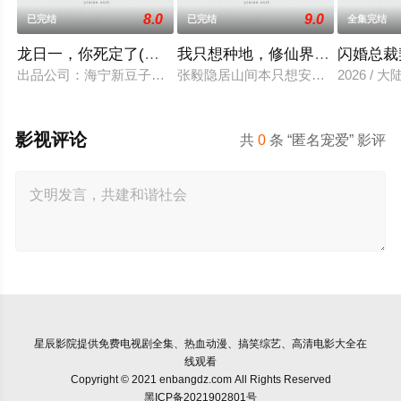
8.0
9.0
已完结
已完结
全集完结
龙日一，你死定了(短剧)
我只想种地，修仙界却奉我为神
闪婚总裁
出品公司：海宁新豆子影视传媒有限公司、北京九和龙胜文化传媒
张毅隐居山间本只想安静度日，直到某
2026 / 大
影视评论
共
0
条 “匿名宠爱” 影评
星辰影院
提供免费电视剧全集、热血动漫、搞笑综艺、高清电影大全在
线观看
Copyright © 2021 enbangdz.com All Rights Reserved
黑ICP备2021902801号