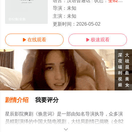
语言：
汉语普通话
状态：
全82集
- 
导演：
未知
主演：
未知
全82集/全集
更新时间：
2026-05-02
在线观看
极速观看


剧情介绍
我要评分
星辰影院爽剧《焕意词》是一部由知名导演执导，众多演
员精彩演绎的中国大陆电视剧，大结局剧情已揭晓（全82
集），手机免费观看高清未删减完整版电视剧全集就上星
