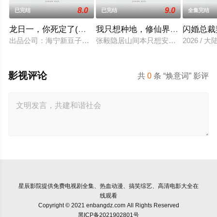
8.0
9.0
已完结
已完结
全集完结
龙日一，你死定了(短剧)
我只想种地，修仙界却奉我为神
闪婚总裁
出品公司：海宁新豆子影视传媒有限公司、北京九和龙胜文化传媒
张毅隐居山间本只想安静度日，直到某
2026 / 大
影视评论
共
0
条 “焕意词” 影评
星辰影院
提供免费电视剧全集、热血动漫、搞笑综艺、高清电影大全在
线观看
Copyright © 2021 enbangdz.com All Rights Reserved
黑ICP备2021902801号