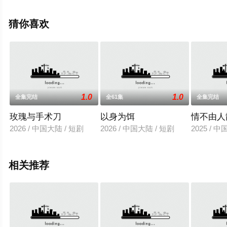
辰电影网，更多相关信息可移步至豆瓣电视剧、电视猫或
剧情网等平台了解。
猜你喜欢
1.0
1.0
全集完结
全61集
全集完结
玫瑰与手术刀
以身为饵
情不由人
2026 / 中国大陆 / 短剧
2026 / 中国大陆 / 短剧
2025 / 
相关推荐